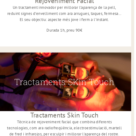
Rejoveniment Facial
Un tractament innovador per millorar l'aparença de la pell,
reduint signes d'envelliment com ara arrugues, taques, fermesa…
El seu objectiu: aspecte més jove i ferm a l'instant.
Durada 1h, preu 90€
Tractaments SKin Touch
Tractaments Skin Touch
Tècnica de rejoveniment facial que combina diferents
tecnologies, com ara radiofreqüència, electroestimulació, martell
de fred i infrarojos, per esculpir i millorar l'aparença del rostre.