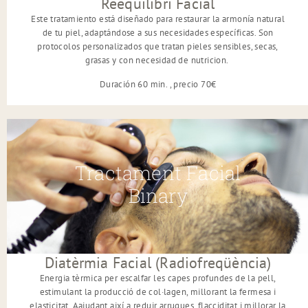
Reequilibri Facial
Este tratamiento está diseñado para restaurar la armoní
a natural
de tu piel, adaptándose a sus necesidades específicas. Son
protocolos personalizados que tratan pieles sensibles, secas,
grasas y con necesidad de nutricion.
Duración 60 min. , precio 70€
Tractament Facial
Binary
Diatèrmia Facial (Radiofreqüència)
Energia tèrmica per escalfar les capes profundes de la pell,
estimulant la producció de col·lagen, millorant la fermesa i
elasticitat. A
ajudant així a reduir arrugues, flacciditat i millorar la