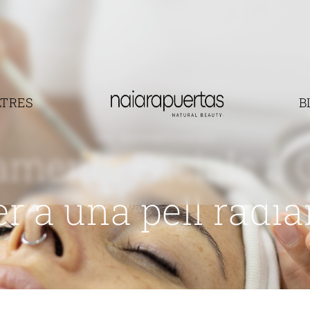
TRES
B
INICI
TRACTAMENTS FACIALS
aments Facials a 
er a una pell radia