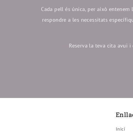
Cada pell és única, per això entenem l
respondre a les necessitats específique
Reserva la teva cita avui 
Enlla
Inici